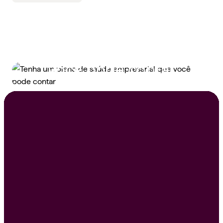
Tenha um plano de
saúde empresarial que
você pode contar
Peça um orçamento