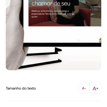
A
Tamanho do texto
A
-
+