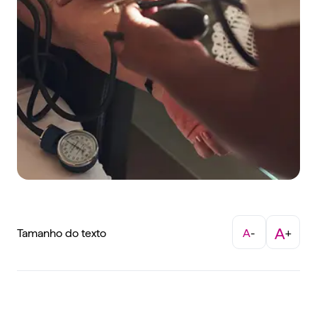
A
Tamanho do texto
A
-
+