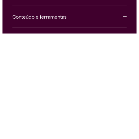
Conteúdo e ferramentas
Institucional e atendimento
Nossas redes
Alice.
Saúde como deve ser.