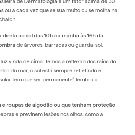
ileira de Dermatologia é um fator acima de 30.
as ou a cada vez que se sua muito ou se molha na
chalch.
o direta ao sol das 10h da manhã às 16h da
de árvores, barracas ou guarda-sol.
ombra
uz vinda de cima. Temos a reflexão dos raios do
tro do mar, o sol está sempre refletindo e
 solar tem que ser permanente”, lembra a
 e roupas de algodão ou que tenham proteção
ebras e previnem lesões nos olhos, como a