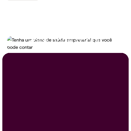
Tenha um plano de
saúde empresarial que
você pode contar
Peça um orçamento