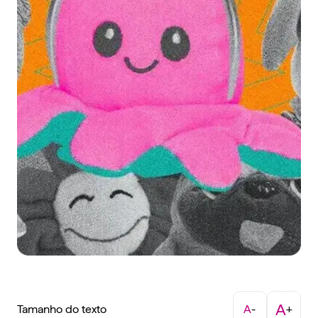
A
Tamanho do texto
A
-
+