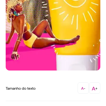
A
Tamanho do texto
A
-
+