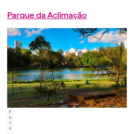
Parque da Aclimação
F
o
t
o
: