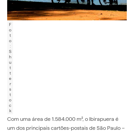
F
o
t
o
:
S
h
u
t
t
e
r
s
t
o
c
k
Com uma área de 1.584.000 m², o Ibirapuera é
um dos principais cartões-postais de São Paulo –