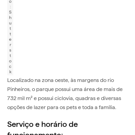
o
:
S
h
u
t
t
e
r
s
t
o
c
k
Localizado na zona oeste, às margens do rio
Pinheiros, o parque possui uma área de mais de
732 mil m² e possui ciclovia, quadras e diversas
opções de lazer para os pets e toda a família.
Serviço e horário de
funcionamento: