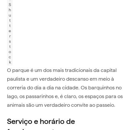
S
h
u
t
t
e
r
s
t
o
c
k
O parque é um dos mais tradicionais da capital
paulista e um verdadeiro descanso em meio à
correria do dia a dia na cidade. Os barquinhos no
lago, os passarinhos e, é claro, os espaços para os
animais são um verdadeiro convite ao passeio.
Serviço e horário de