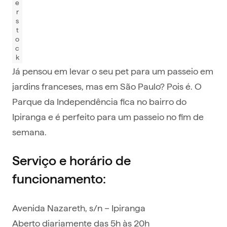
e
r
s
t
o
c
k
Já pensou em levar o seu pet para um passeio em
jardins franceses, mas em São Paulo? Pois é. O
Parque da Independência fica no bairro do
Ipiranga e é perfeito para um passeio no fim de
semana.
Serviço e horário de
funcionamento:
Avenida Nazareth, s/n – Ipiranga
Aberto diariamente das 5h às 20h