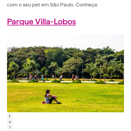
com o seu pet em São Paulo. Conheça:
Parque Villa-Lobos
F
o
t