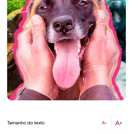
A
Tamanho do texto
A
-
+