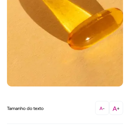
A
Tamanho do texto
A
-
+