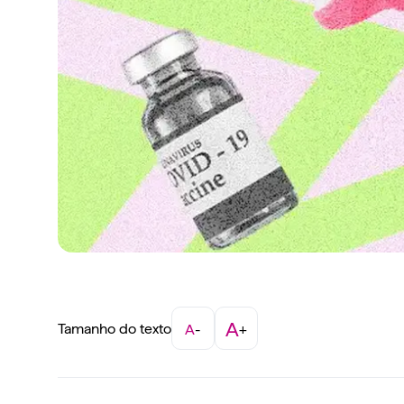
A
Tamanho do texto
A
-
+