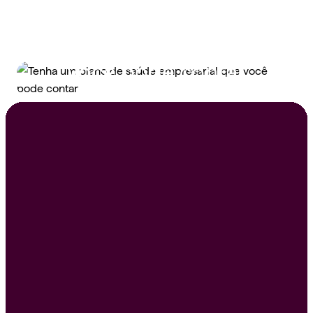
Tenha um plano de
saúde empresarial que
você pode contar
Peça um orçamento