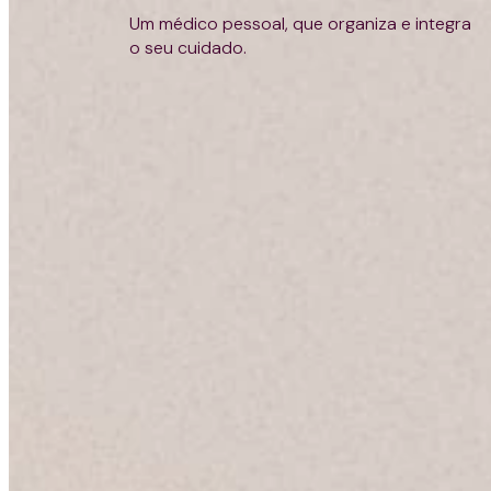
Alice
Um médico pessoal, que organiza e integra
Blog
o seu cuidado.
Tech
Faça
parte
do
time
Carreiras
Carreiras
para
médicos
Venha
para
a
Alice
Plano
de
saúde
ME
Plano
de