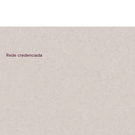
aulo
Rede credenciada
ciais