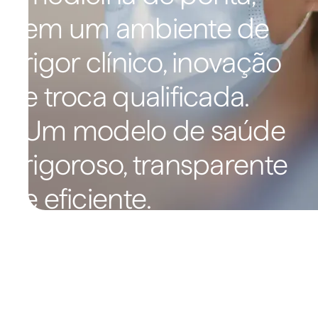
Linkedin
Instagram
Youtube
em um ambiente de
rigor clínico, inovação
e troca qualificada.
Um modelo de saúde
rigoroso, transparente
e eficiente.