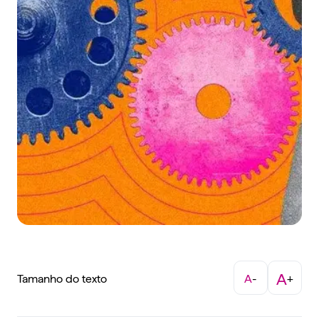
A
Tamanho do texto
A
-
+