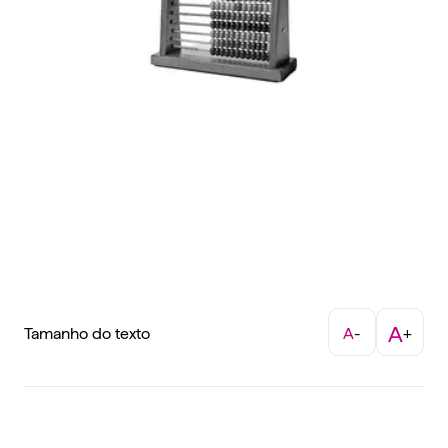
A
Tamanho do texto
A
-
+