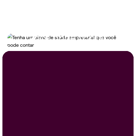
Tenha um plano de
saúde empresarial que
você pode contar
Peça um orçamento