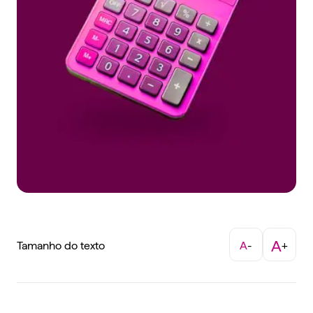
A
Tamanho do texto
A
-
+