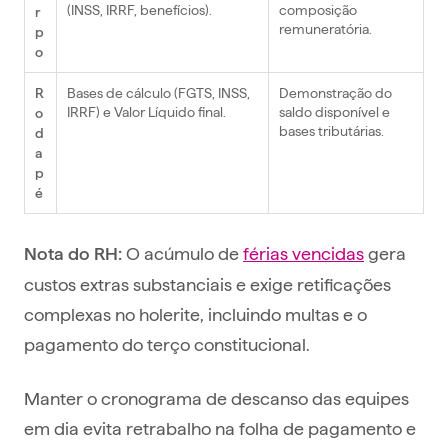
(INSS, IRRF, benefícios).
composição
r
remuneratória.
p
o
Bases de cálculo (FGTS, INSS,
Demonstração do
R
IRRF) e Valor Líquido final.
saldo disponível e
o
bases tributárias.
d
a
p
é
O acúmulo de
férias vencidas
gera
Nota do RH:
custos extras substanciais e exige retificações
complexas no holerite, incluindo multas e o
pagamento do terço constitucional.
Manter o cronograma de descanso das equipes
em dia evita retrabalho na folha de pagamento e