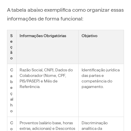
A tabela abaixo exemplifica como organizar essas
informações de forma funcional:
S
Informações Obrigatórias
Objetivo
e
ç
ã
o
Razão Social, CNPJ, Dados do
Identificação jurídica
C
Colaborador (Nome, CPF,
das partes e
a
PIS/PASEP) e Mês de
competência do
b
Referência.
pagamento.
e
ç
al
h
o
Proventos (salário base, horas
Discriminação
C
extras, adicionais) e Descontos
analítica da
o