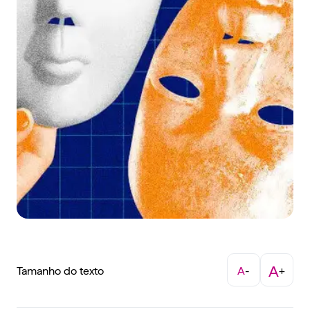
A
Tamanho do texto
A
-
+