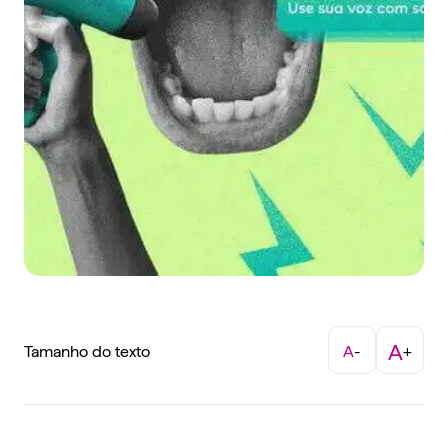
A
Tamanho do texto
A
-
+