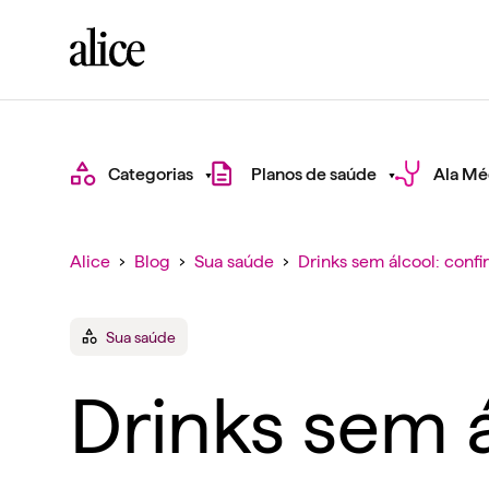
Categorias
Planos de saúde
Ala Mé
Alice
›
Blog
›
Sua saúde
›
Drinks sem álcool: confir
Sua saúde
Drinks sem á