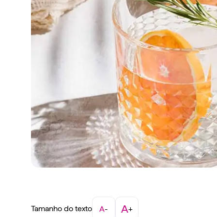
A
Tamanho do texto
A
-
+