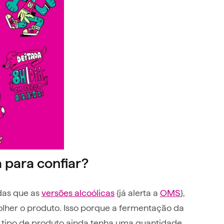
 para confiar?
das que as
versões alcoólicas
{já alerta a
OMS
},
olher o produto. Isso porque a fermentação da
e tipo de produto ainda tenha uma quantidade