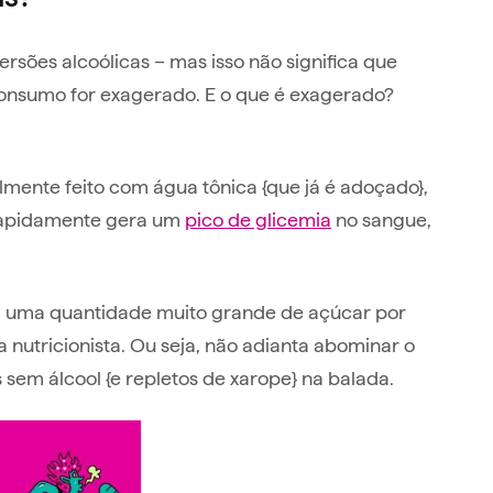
rsões alcoólicas – mas isso não significa que
 consumo for exagerado. E o que é exagerado?
lmente feito com água tônica {que já é adoçado},
 rapidamente gera um
pico de glicemia
no sangue,
.
om uma quantidade muito grande de açúcar por
 a nutricionista. Ou seja, não adianta abominar o
 sem álcool {e repletos de xarope} na balada.