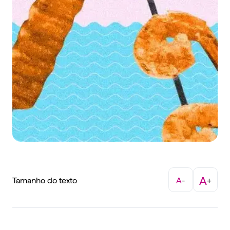
A
Tamanho do texto
A
-
+