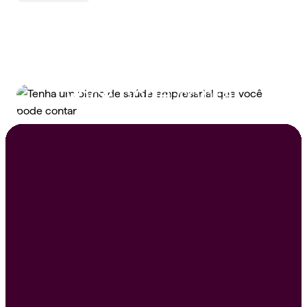
Tenha um plano de
saúde empresarial que
você pode contar
Peça um orçamento