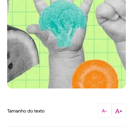
A
Tamanho do texto
A
-
+