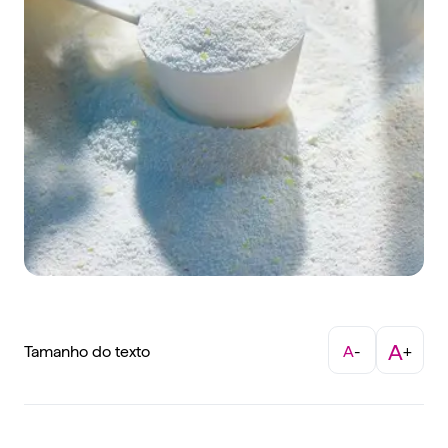
A
Tamanho do texto
A
-
+