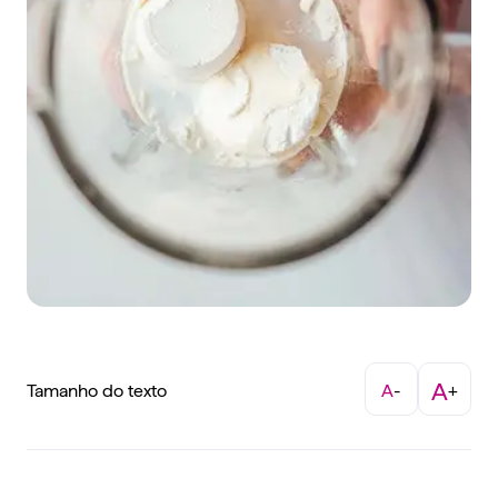
A
Tamanho do texto
A
-
+