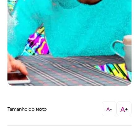
A
Tamanho do texto
A
-
+