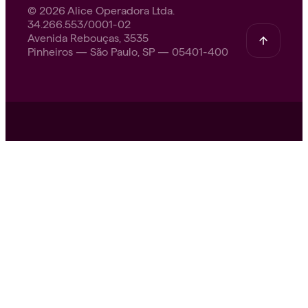
© 2026 Alice Operadora Ltda.
34.266.553/0001-02
Avenida Rebouças, 3535
Pinheiros — São Paulo, SP — 05401-400
Nossa missão.
A Alice nasceu para tornar o
mundo mais saudável. Acreditamos em um
cuidado que acolhe, orienta e acompanha. Com
ciência, tecnologia e pessoas que se importam
de verdade. Cada serviço, cada atendimento e
cada passo do nosso time existe por um
motivo: ajudar você a viver melhor, todos os
dias.