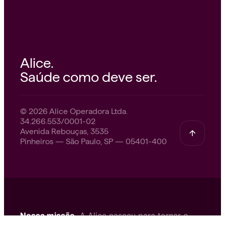
Alice.
Saúde como deve ser.
© 2026 Alice Operadora Ltda.
34.266.553/0001-02
Avenida Rebouças, 3535
Pinheiros — São Paulo, SP — 05401-400
Nossa missão.
A Alice nasceu para tornar o