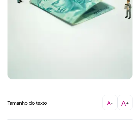
A
Tamanho do texto
A
-
+