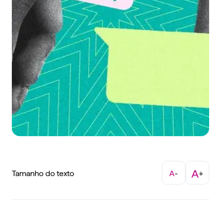
A
Tamanho do texto
A
-
+