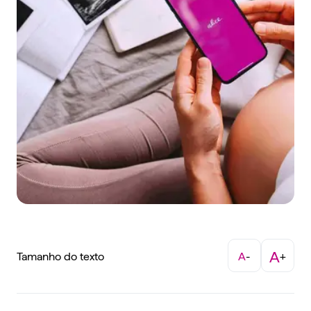
A
Tamanho do texto
A
-
+