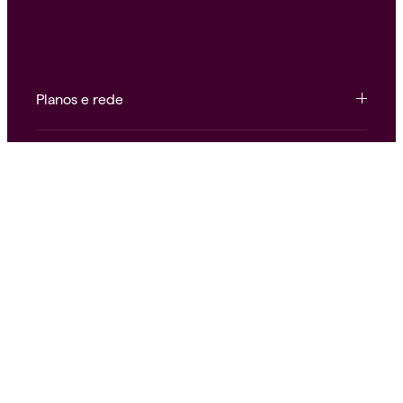
Planos e rede
Conteúdo e ferramentas
Institucional e atendimento
Nossas redes