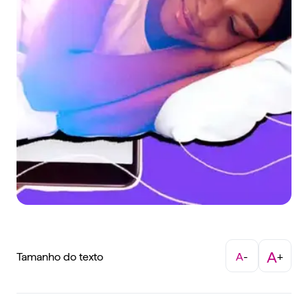
A
Tamanho do texto
A
-
+