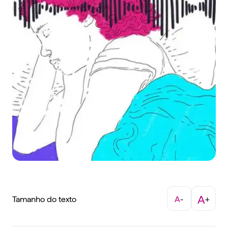
A
Tamanho do texto
A
-
+