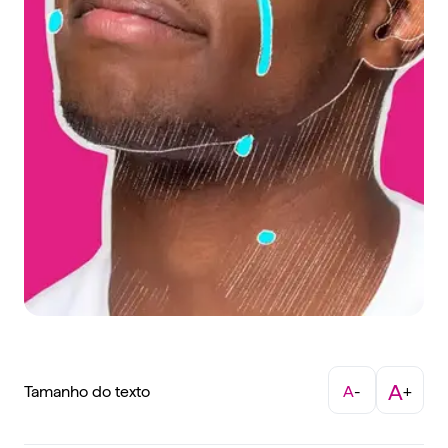
A
Tamanho do texto
A
-
+