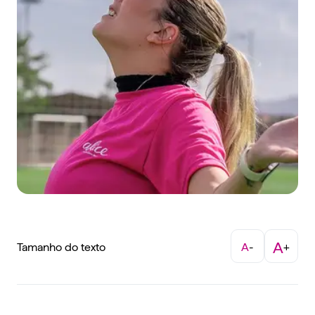
A
Tamanho do texto
A
-
+