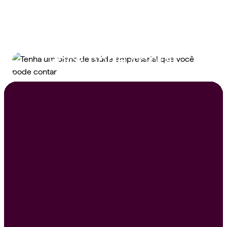
Tenha um plano de
saúde empresarial que
você pode contar
Peça um orçamento