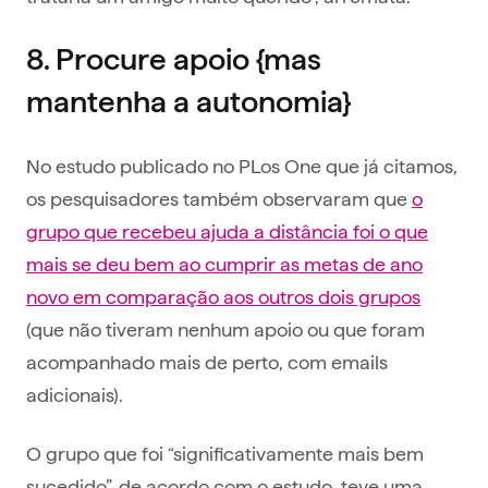
8. Procure apoio {mas
mantenha a autonomia}
No estudo publicado no PLos One que já citamos,
os pesquisadores também observaram que
o
grupo que recebeu ajuda a distância foi o que
mais se deu bem ao cumprir as metas de ano
novo em comparação aos outros dois grupos
(que não tiveram nenhum apoio ou que foram
acompanhado mais de perto, com emails
adicionais).
O grupo que foi “significativamente mais bem
sucedido”, de acordo com o estudo, teve uma