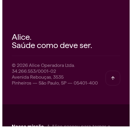
Alice.
Saúde como deve ser.
© 2026 Alice Operadora Ltda.
34.266.553/0001-02
Avenida Rebouças, 3535
Pinheiros — São Paulo, SP — 05401-400
Nossa missão.
A Alice nasceu para tornar o