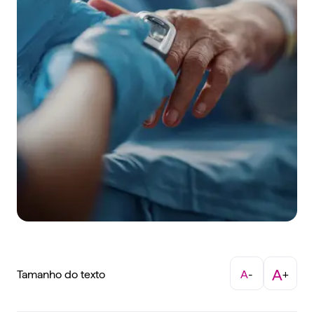
A
Tamanho do texto
A
-
+