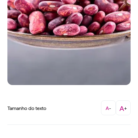
A
Tamanho do texto
A
-
+