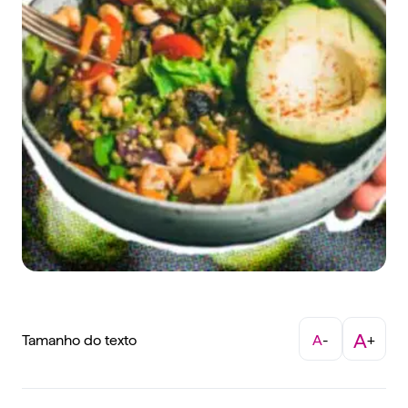
A
Tamanho do texto
A
-
+