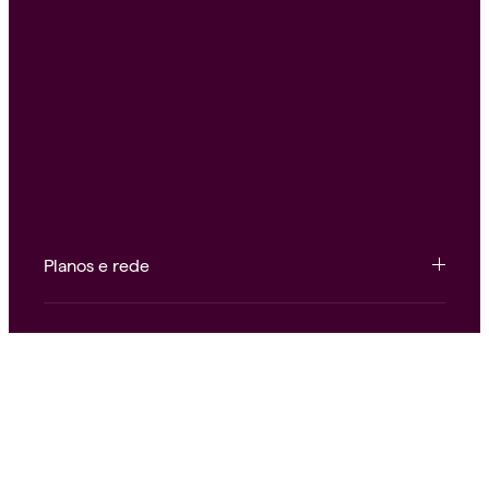
Planos e rede
Conteúdo e ferramentas
Institucional e atendimento