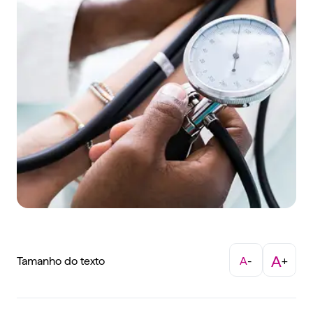
A
Tamanho do texto
A
-
+