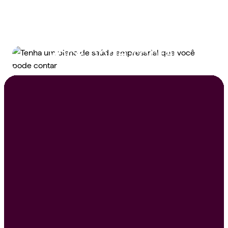
Tenha um plano de
saúde empresarial que
você pode contar
Peça um orçamento