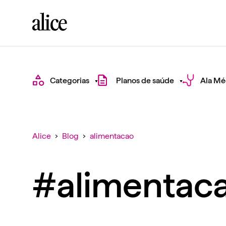
Categorias
Planos de saúde
Ala Mé
Alice
›
Blog
›
alimentacao
#alimentac