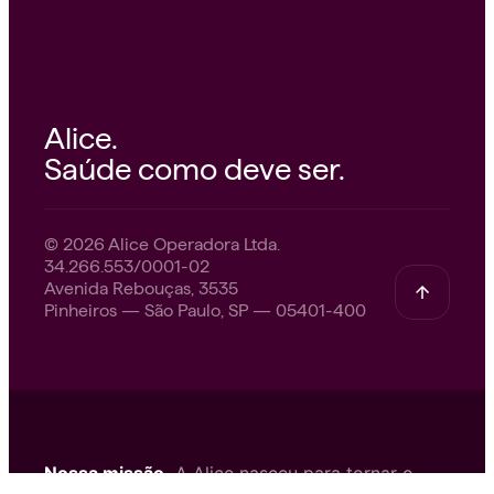
Alice.
Saúde como deve ser.
© 2026 Alice Operadora Ltda.
34.266.553/0001-02
Avenida Rebouças, 3535
Pinheiros — São Paulo, SP — 05401-400
Nossa missão.
A Alice nasceu para tornar o