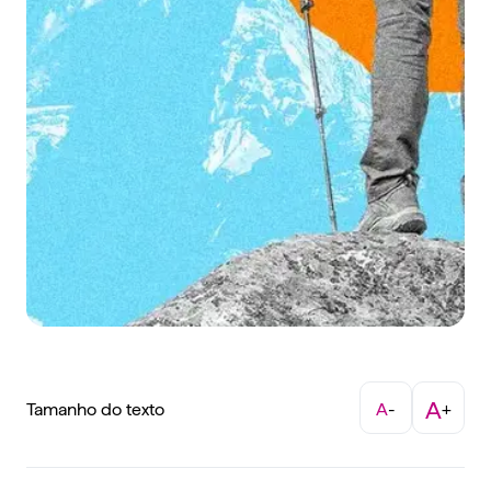
A
Tamanho do texto
A
-
+