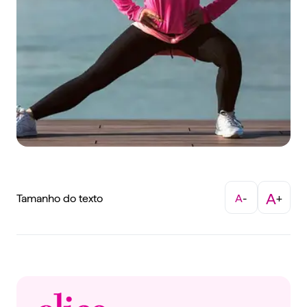
A
Tamanho do texto
A
-
+