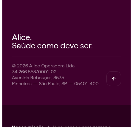
Alice.
Saúde como deve ser.
© 2026 Alice Operadora Ltda.
34.266.553/0001-02
Avenida Rebouças, 3535
Pinheiros — São Paulo, SP — 05401-400
Nossa missão.
A Alice nasceu para tornar o