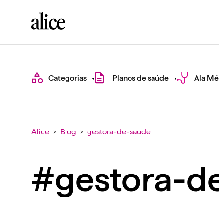
Categorias
Planos de saúde
Ala Mé
Alice
›
Blog
›
gestora-de-saude
#gestora-d