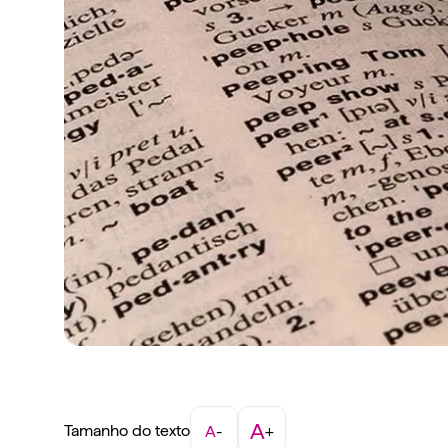
A
Tamanho do texto
A
-
+