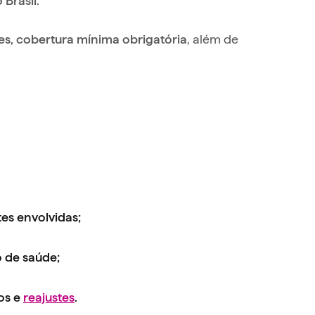
 Brasil.
, além de
tes, cobertura mínima obrigatória
es envolvidas;
 de saúde;
os e
reajustes
.