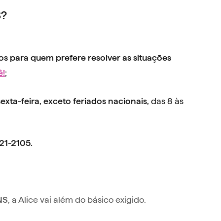
S?
os para quem prefere resolver as situações
ê!
;
das 8 às
exta-feira, exceto feriados nacionais,
21-2105.
, a Alice vai além do básico exigido.
NS